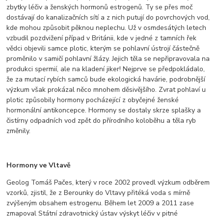
zbytky léčiv a ženských hormonů estrogenů. Ty se přes moč
dostávají do kanalizačních sítí a z nich putují do povrchových vod,
kde mohou způsobit pěknou neplechu. Už v osmdesátých letech
vzbudil pozdvižení případ v Británii, kde v jedné z tamních řek
vědci objevili samce plotic, kterým se pohlavní ústrojí částečně
proměnilo v samičí pohlavní žlázy. Jejich těla se nepřipravovala na
produkci spermií, ale na kladení jiker! Nejprve se předpokládalo,
že za mutací rybích samců bude ekologická havárie, podrobnější
výzkum však prokázal něco mnohem děsivějšího. Zvrat pohlaví u
plotic způsobily hormony pocházející z obyčejné ženské
hormonální antikoncepce. Hormony se dostaly skrze splašky a
čistírny odpadních vod zpět do přírodního koloběhu a těla ryb
změnily.
Hormony ve Vltavě
Geolog Tomáš Pačes, který v roce 2002 provedl výzkum odběrem
vzorků, zjistil, že z Berounky do Vltavy přitéká voda s mírně
zvýšeným obsahem estrogenu. Během let 2009 a 2011 zase
zmapoval Státní zdravotnický ústav výskyt léčiv v pitné