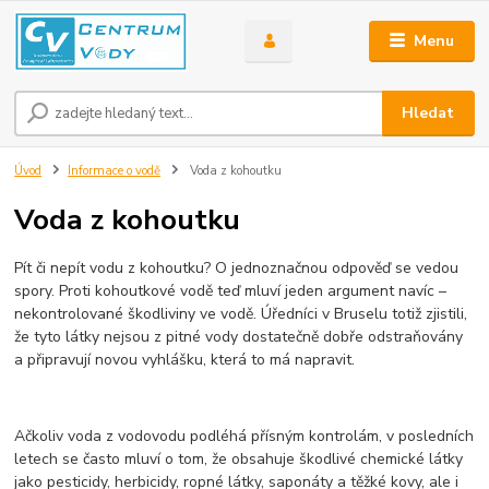
Menu
Hledat
Úvod
Informace o vodě
Voda z kohoutku
Voda z kohoutku
Pít či nepít vodu z kohoutku? O jednoznačnou odpověď se vedou
spory. Proti kohoutkové vodě teď mluví jeden argument navíc –
nekontrolované škodliviny ve vodě. Úředníci v Bruselu totiž zjistili,
že tyto látky nejsou z pitné vody dostatečně dobře odstraňovány
a připravují novou vyhlášku, která to má napravit.
Ačkoliv voda z vodovodu podléhá přísným kontrolám, v posledních
letech se často mluví o tom, že obsahuje škodlivé chemické látky
jako pesticidy, herbicidy, ropné látky, saponáty a těžké kovy, ale i