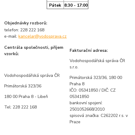
Pátek
8:30 - 17:00
Objednávky rozborů:
telefon: 228 222 168
e-mail:
kancelar@vodosprava.cz
Centrála společnosti, příjem
Fakturační adresa:
vzorků:
Vodohospodářská správa ČR
s.r.o.
Vodohospodářská správa ČR
Primátorská 323/36, 180 00
Praha 8
Primátorská 323/36
IČO: 05341850 / DIČ: CZ
180 00 Praha 8 - Libeň
05341850
bankovní spojení:
Tel: 228 222 168
2501052668/2010
spisová značka: C262202 r.s. v
Praze