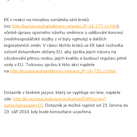
EK v reakci na iniciativu oznámila sérii kroků
(viz
http://europa.eu/rapid/press-release_IP-14-277_cs.htm
),
včetně úpravy sporného návrhu směrnice o udělování koncesí
(vodohospodářské služby z ní byly vyjmuty) a dalších
legislativních změn. V rámci těchto kroků se EK také rozhodla
oslovit dotazníkem občany EU, aby zjistila jejich názory na
zásobování pitnou vodou, jejich kvalitu a budoucí regulaci pitné
vody v EU. Tiskovou zprávu k této akci najdete
na
http://europa.eu/rapid/press-release_IP-14-710_cs.htm.
Dotazník v českém jazyce, který se vyplňuje on-line, najdete
zde:
http://ec.europa.eu/eusurvey/runner/DWSurvey?
surveylanguage=CS
. Dotazník je možné vyplnit od 23. června do
23. září 2014, kdy bude konzultace uzavřena.