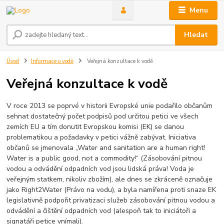
Menu
Hledat
Úvod
Informace o vodě
Veřejná konzultace k vodě
Veřejná konzultace k vodě
V roce 2013 se poprvé v historii Evropské unie podařilo občanům
sehnat dostatečný počet podpisů pod určitou petici ve všech
zemích EU a tím donutit Evropskou komisi (EK) se danou
problematikou a požadavky v petici vážně zabývat. Iniciativa
občanů se jmenovala „Water and sanitation are a human right!
Water is a public good, not a commodity!“ (Zásobování pitnou
vodou a odvádění odpadních vod jsou lidská práva! Voda je
veřejným statkem, nikoliv zbožím), ale dnes se zkráceně označuje
jako Right2Water (Právo na vodu), a byla namířena proti snaze EK
legislativně podpořit privatizaci služeb zásobování pitnou vodou a
odvádění a čištění odpadních vod (alespoň tak to iniciátoři a
signatáři petice vnímali).