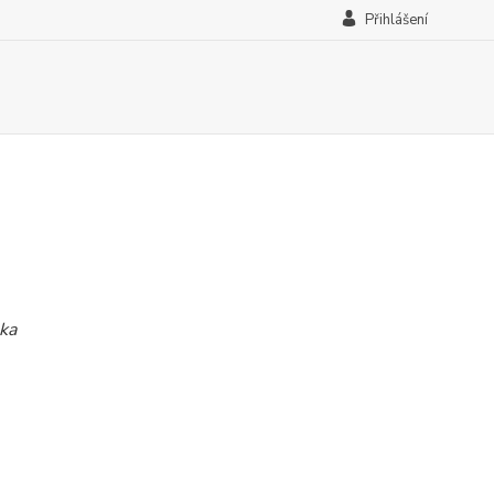
Přihlášení
ěka