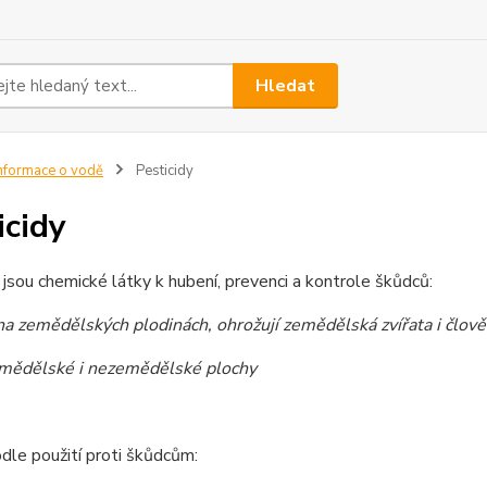
Hledat
nformace o vodě
Pesticidy
icidy
 jsou chemické látky k hubení, prevenci a kontrole škůdců:
na zemědělských plodinách, ohrožují zemědělská zvířata i člov
mědělské i nezemědělské plochy
dle použití proti škůdcům: