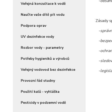
-obsahují
Veřejná konzultace k vodě
Naučte vaše dítě pít vodu
Zásady sp
Podpora oprav
-správn
UV dezinfekce vody
-bezpeč
Rozbor vody - parametry
-ochrann
Potřeby hygieniků a výrobců
-sledován
Veřejný vodovod bez dezinfekce
-legislat
Provozní řád studny
Použití kalů - vyhláška
Pesticidy v podzemní vodě