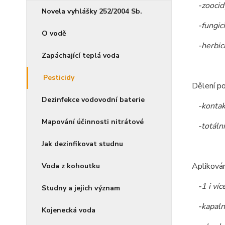
-zoocidy
Novela vyhlášky 252/2004 Sb.
-fungici
O vodě
-herbici
Zapáchající teplá voda
Pesticidy
Dělení p
Dezinfekce vodovodní baterie
-kontak
Mapování účinnosti nitrátové
-totální,
Jak dezinfikovat studnu
Aplikován
Voda z kohoutku
-1 i víc
Studny a jejich význam
-kapaln
Kojenecká voda