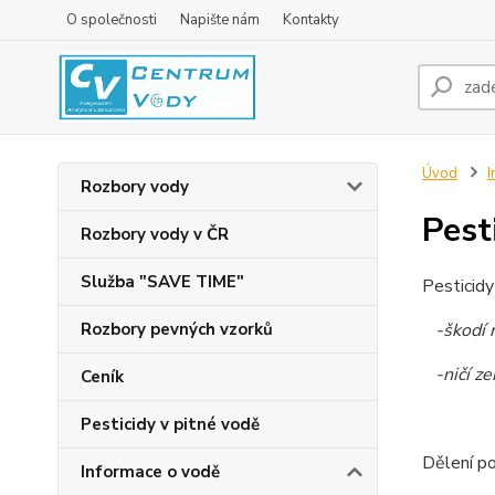
O společnosti
Napište nám
Kontakty
Úvod
I
Rozbory vody
Pest
Rozbory vody v ČR
Služba "SAVE TIME"
Pesticidy
Rozbory pevných vzorků
-škodí 
-ničí ze
Ceník
Pesticidy v pitné vodě
Dělení po
Informace o vodě