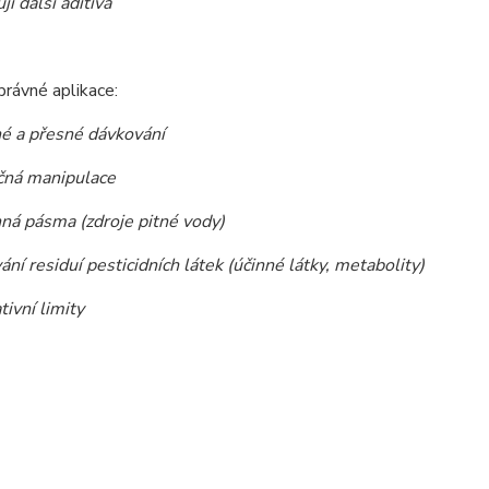
 další aditiva
rávné aplikace:
é a přesné dávkování
ná manipulace
á pásma (zdroje pitné vody)
í residuí pesticidních látek (účinné látky, metabolity)
ivní limity