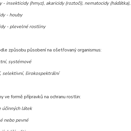
 - insekticidy (hmyz), akaricidy (roztoči), nematocidy (háďátka)
dy - houby
dy - plevelné rostliny
odle způsobu působení na ošetřovaný organismus:
tní, systémové
 selektivní, širokospektrální
y ve formě přípravků na ochranu rostlin:
e účinných látek
é nebo pevné